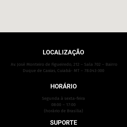
LOCALIZAÇÃO
Av. José Monteiro de Figueiredo, 212 – Sala 702 – Bairro
Duque de Caxias, Cuiabá- MT – 78.043-300
HORÁRIO
Segunda à sexta-feira
08:00 – 17:00
(horário de Brasília)
SUPORTE