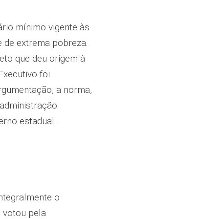
ário mínimo vigente às
e de extrema pobreza.
eto que deu origem à
 Executivo foi
argumentação, a norma,
 administração
verno estadual.
ntegralmente o
e votou pela