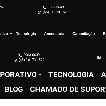
ro
3003-0649
60-
(65) 9 8170-1528
ativo
Tecnologia
Assessoria
Capacitação
B
3003-0649
(65) 9 8170-1528
PORATIVO
TECNOLOGIA
A
BLOG
CHAMADO DE SUPOR