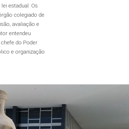
 lei estadual. Os
órgão colegiado de
isão, avaliação e
ator entendeu
o chefe do Poder
blico e organização