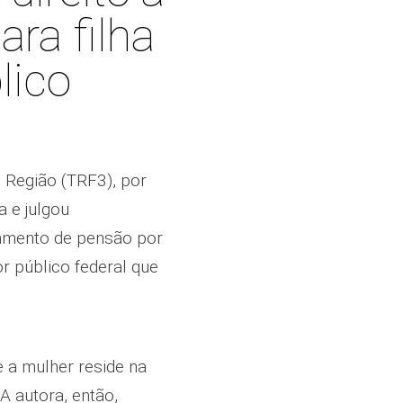
ra filha
lico
 Região (TRF3), por
a e julgou
amento de pensão por
or público federal que
 a mulher reside na
 autora, então,