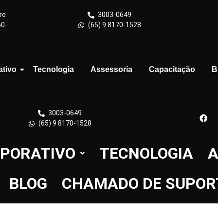
ro
3003-0649
60-
(65) 9 8170-1528
ativo
Tecnologia
Assessoria
Capacitação
B
3003-0649
(65) 9 8170-1528
PORATIVO
TECNOLOGIA
A
BLOG
CHAMADO DE SUPOR