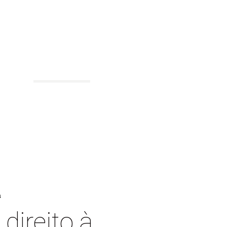
BLOG
s
direito à